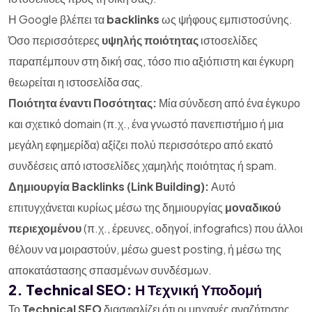
Η Google βλέπει τα
backlinks
ως ψήφους εμπιστοσύνης.
Όσο περισσότερες
υψηλής ποιότητας
ιστοσελίδες
παραπέμπουν στη δική σας, τόσο πιο αξιόπιστη και έγκυρη
θεωρείται η ιστοσελίδα σας.
Ποιότητα έναντι Ποσότητας:
Μία σύνδεση από ένα έγκυρο
και σχετικό domain (π.χ., ένα γνωστό πανεπιστήμιο ή μια
μεγάλη εφημερίδα) αξίζει πολύ περισσότερο από εκατό
συνδέσεις από ιστοσελίδες χαμηλής ποιότητας ή spam.
Δημιουργία Backlinks (Link Building):
Αυτό
επιτυγχάνεται κυρίως μέσω της δημιουργίας
μοναδικού
περιεχομένου
(π.χ., έρευνες, οδηγοί, infografics) που άλλοι
θέλουν να μοιραστούν, μέσω guest posting, ή μέσω της
αποκατάστασης σπασμένων συνδέσμων.
2. Technical SEO: Η Τεχνική Υποδομή
Το
Technical SEO
διασφαλίζει ότι οι μηχανές αναζήτησης