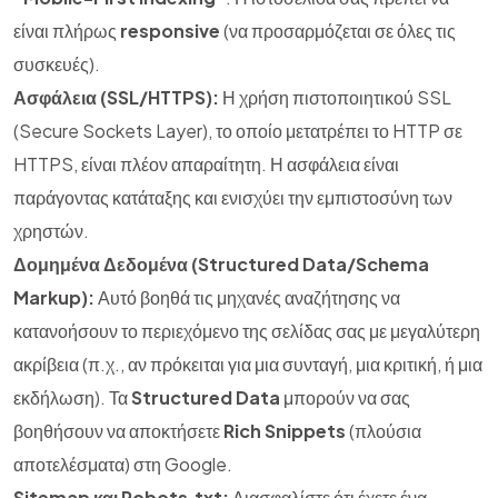
είναι πλήρως
responsive
(να προσαρμόζεται σε όλες τις
συσκευές).
Ασφάλεια (SSL/HTTPS):
Η χρήση πιστοποιητικού SSL
(Secure Sockets Layer), το οποίο μετατρέπει το HTTP σε
HTTPS, είναι πλέον απαραίτητη. Η ασφάλεια είναι
παράγοντας κατάταξης και ενισχύει την εμπιστοσύνη των
χρηστών.
Δομημένα Δεδομένα (Structured Data/Schema
Markup):
Αυτό βοηθά τις μηχανές αναζήτησης να
κατανοήσουν το περιεχόμενο της σελίδας σας με μεγαλύτερη
ακρίβεια (π.χ., αν πρόκειται για μια συνταγή, μια κριτική, ή μια
εκδήλωση). Τα
Structured Data
μπορούν να σας
βοηθήσουν να αποκτήσετε
Rich Snippets
(πλούσια
αποτελέσματα) στη Google.
Sitemap και Robots.txt:
Διασφαλίστε ότι έχετε ένα