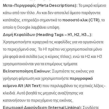
Μετα-Περιγραφές (Meta Descriptions):
Το μικρό κείμενο
κάτω από τον τίτλο. Αν και δεν αποτελεί άμεσο παράγοντα
κατάταξης, επηρεάζει σημαντικά το
ποσοστό κλικ (CTR)
, το
οποίο η Google λαμβάνει υπόψη.
Δομή Κεφαλίδων (Heading Tags – H1, H2, H3…):
Χρησιμοποιήστε ιεραρχικά τις κεφαλίδες για να οργανώσετε
το περιεχόμενό σας. Το H1 πρέπει να χρησιμοποιείται μόνο
μία φορά ανά σελίδα (ως ο κύριος τίτλος), ενώ τα H2 και H3
χρησιμοποιούνται για τα επιμέρους τμήματα.
Βελτιστοποίηση Εικόνων:
Συμπιέστε τις εικόνες για
γρήγορη φόρτωση και χρησιμοποιήστε
περιγραφικό
κείμενο Alt
(
Alt Text
) που περιλαμβάνει τις σχετικές λέξεις-
κλειδιά. Αυτό βοηθά τις μηχανές αναζήτησης να
κατανοήσουν το περιεχόμενο της εικόνας.
Εσωτερική Διασύνδεση (Internal Linking):
Συνδέστε