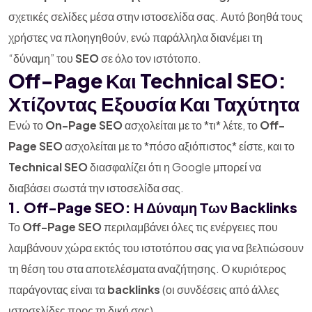
σχετικές σελίδες μέσα στην ιστοσελίδα σας. Αυτό βοηθά τους
χρήστες να πλοηγηθούν, ενώ παράλληλα διανέμει τη
“δύναμη” του
SEO
σε όλο τον ιστότοπο.
Off-Page Και Technical SEO:
Χτίζοντας Εξουσία Και Ταχύτητα
Ενώ το
On-Page SEO
ασχολείται με το *τι* λέτε, το
Off-
Page SEO
ασχολείται με το *πόσο αξιόπιστος* είστε, και το
Technical SEO
διασφαλίζει ότι η Google μπορεί να
διαβάσει σωστά την ιστοσελίδα σας.
1. Off-Page SEO: Η Δύναμη Των Backlinks
Το
Off-Page SEO
περιλαμβάνει όλες τις ενέργειες που
λαμβάνουν χώρα εκτός του ιστοτόπου σας για να βελτιώσουν
τη θέση του στα αποτελέσματα αναζήτησης. Ο κυριότερος
παράγοντας είναι τα
backlinks
(οι συνδέσεις από άλλες
ιστοσελίδες προς τη δική σας).