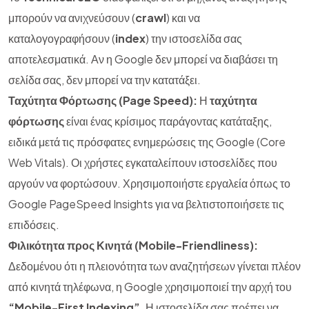
μπορούν να ανιχνεύσουν (
crawl
) και να
καταλογογραφήσουν (
index
) την ιστοσελίδα σας
αποτελεσματικά. Αν η Google δεν μπορεί να διαβάσει τη
σελίδα σας, δεν μπορεί να την κατατάξει.
Ταχύτητα Φόρτωσης (Page Speed):
Η
ταχύτητα
φόρτωσης
είναι ένας κρίσιμος παράγοντας κατάταξης,
ειδικά μετά τις πρόσφατες ενημερώσεις της Google (Core
Web Vitals). Οι χρήστες εγκαταλείπουν ιστοσελίδες που
αργούν να φορτώσουν. Χρησιμοποιήστε εργαλεία όπως το
Google PageSpeed Insights για να βελτιστοποιήσετε τις
επιδόσεις.
Φιλικότητα προς Κινητά (Mobile-Friendliness):
Δεδομένου ότι η πλειονότητα των αναζητήσεων γίνεται πλέον
από κινητά τηλέφωνα, η Google χρησιμοποιεί την αρχή του
“Mobile-First Indexing”
. Η ιστοσελίδα σας πρέπει να