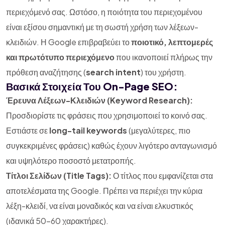
περιεχόμενό σας. Ωστόσο, η ποιότητα του περιεχομένου
είναι εξίσου σημαντική με τη σωστή χρήση των λέξεων-
κλειδιών. Η Google επιβραβεύει το
ποιοτικό, λεπτομερές
και πρωτότυπο περιεχόμενο
που ικανοποιεί πλήρως την
πρόθεση αναζήτησης (
search intent
) του χρήστη.
Βασικά Στοιχεία Του On-Page SEO:
Έρευνα Λέξεων-Κλειδιών (Keyword Research):
Προσδιορίστε τις φράσεις που χρησιμοποιεί το κοινό σας.
Εστιάστε σε
long-tail keywords
(μεγαλύτερες, πιο
συγκεκριμένες φράσεις) καθώς έχουν λιγότερο ανταγωνισμό
και υψηλότερο ποσοστό μετατροπής.
Τίτλοι Σελίδων (Title Tags):
Ο τίτλος που εμφανίζεται στα
αποτελέσματα της Google. Πρέπει να περιέχει την κύρια
λέξη-κλειδί, να είναι μοναδικός και να είναι ελκυστικός
(ιδανικά 50-60 χαρακτήρες).