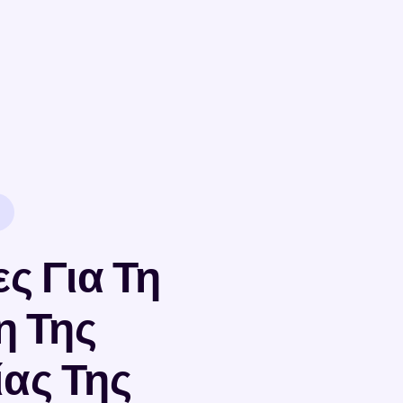
ς Για Τη
η Της
ας Της