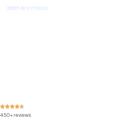
ΙΣΤΟΡΊΕΣ ΕΠΙΤΥΧΊΑΣ
Οργανικό Κοινό Που
Σας
450+ reviews