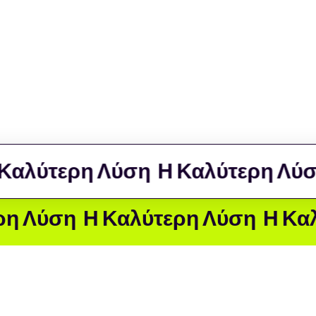
υής
ιαχείρισης
 την ευελιξία
τε εδώ για να
κλά την
ύτερη Λύση
Η Καλύτερη Λύση
Η
η
Η Καλύτερη Λύση
Η Καλύτερη