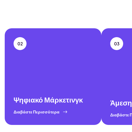
Ανερχόμενα Αστέρια Obscure
Ανάλυση σε πραγματικό χρόνο
Κοινωνικός
Ευέλικτη Πρόοδος
Προκαταβολή
02
03
Ψηφιακό Μάρκετινγκ
Άμεση
Διαβάστε Περισσότερα
Διαβάστε 