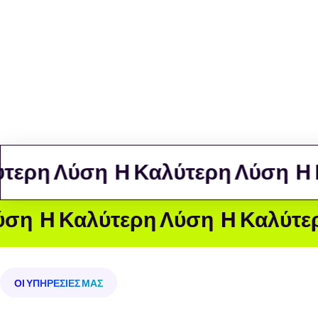
Η WebRey προσφέρει εξειδικευμένες υπηρεσίες κατασκε
ιστοσελίδων χρησιμοποιώντας τα προηγμένα συστήματα δ
περιεχομένου (CMS) Joomla και WordPress. Είτε προτιμάτε
του Joomla είτε την δημοφιλή πλατφόρμα WordPress, είμασ
δημιουργήσουμε μια εκπληκτική ιστοσελίδα που θα αντανα
ταυτότητα και τις ανάγκες σας.
ρη Λύση
Η Καλύτερη Λύση
Η Καλ
Καλύτερη Λύση
Η Καλύτερη Λύσ
ΟΙ ΥΠΗΡΕΣΊΕΣ ΜΑΣ