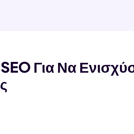
 SEO Για Να Ενισχύ
ας