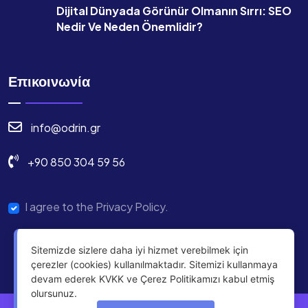
Dijital Dünyada Görünür Olmanın Sırrı: SEO
Nedir Ve Neden Önemlidir?
Επικοινωνία
info@odrin.gr
+90 850 304 59 56
I agree to the Privacy Policy.
Sitemizde sizlere daha iyi hizmet verebilmek için
çerezler (cookies) kullanılmaktadır. Sitemizi kullanmaya
devam ederek KVKK ve Çerez Politikamızı kabul etmiş
olursunuz.