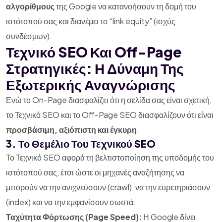
αλγορίθμους
της Google να κατανοήσουν τη δομή του
ιστότοπού σας και διανέμει το “link equity” (ισχύς
συνδέσμων).
Τεχνικό SEO Και Off-Page
Στρατηγικές: Η Δύναμη Της
Εξωτερικής Αναγνώρισης
Ενώ το On-Page διασφαλίζει ότι η σελίδα σας είναι σχετική,
το Τεχνικό SEO και το Off-Page SEO διασφαλίζουν ότι είναι
προσβάσιμη, αξιόπιστη και έγκυρη
.
3. Το Θεμέλιο Του Τεχνικού SEO
Το Τεχνικό SEO αφορά τη βελτιστοποίηση της υποδομής του
ιστότοπού σας, έτσι ώστε οι μηχανές αναζήτησης να
μπορούν να την ανιχνεύσουν (crawl), να την ευρετηριάσουν
(index) και να την εμφανίσουν σωστά.
Ταχύτητα Φόρτωσης (Page Speed):
Η Google δίνει