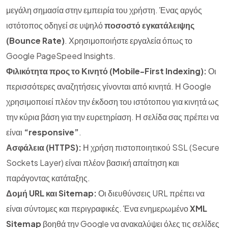
μεγάλη σημασία στην εμπειρία του χρήστη. Ένας αργός
ιστότοπος οδηγεί σε υψηλό
ποσοστό εγκατάλειψης
(Bounce Rate)
. Χρησιμοποιήστε εργαλεία όπως το
Google PageSpeed Insights.
Φιλικότητα προς το Κινητό (Mobile-First Indexing):
Οι
περισσότερες αναζητήσεις γίνονται από κινητά. Η Google
χρησιμοποιεί πλέον την έκδοση του ιστότοπου για κινητά ως
την κύρια βάση για την ευρετηρίαση. Η σελίδα σας πρέπει να
είναι
“responsive”
.
Ασφάλεια (HTTPS):
Η χρήση πιστοποιητικού SSL (Secure
Sockets Layer) είναι πλέον βασική απαίτηση και
παράγοντας κατάταξης.
Δομή URL και Sitemap:
Οι διευθύνσεις URL πρέπει να
είναι σύντομες και περιγραφικές. Ένα ενημερωμένο
XML
Sitemap
βοηθά την Google να ανακαλύψει όλες τις σελίδες