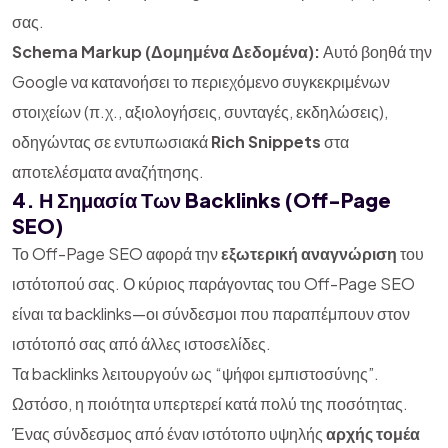
σας.
Schema Markup (Δομημένα Δεδομένα):
Αυτό βοηθά την
Google να κατανοήσει το περιεχόμενο συγκεκριμένων
στοιχείων (π.χ., αξιολογήσεις, συνταγές, εκδηλώσεις),
οδηγώντας σε εντυπωσιακά
Rich Snippets
στα
αποτελέσματα αναζήτησης.
4. Η Σημασία Των Backlinks (Off-Page
SEO)
Το Off-Page SEO αφορά την
εξωτερική αναγνώριση
του
ιστότοπού σας. Ο κύριος παράγοντας του Off-Page SEO
είναι τα backlinks—οι σύνδεσμοι που παραπέμπουν στον
ιστότοπό σας από άλλες ιστοσελίδες.
Τα backlinks λειτουργούν ως “ψήφοι εμπιστοσύνης”.
Ωστόσο, η ποιότητα υπερτερεί κατά πολύ της ποσότητας.
Ένας σύνδεσμος από έναν ιστότοπο υψηλής
αρχής τομέα