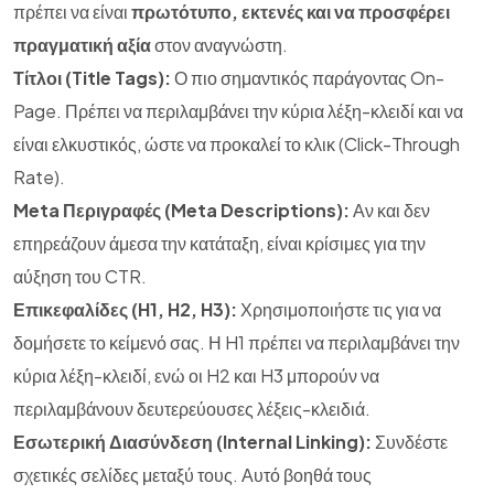
πρέπει να είναι
πρωτότυπο, εκτενές και να προσφέρει
πραγματική αξία
στον αναγνώστη.
Τίτλοι (Title Tags):
Ο πιο σημαντικός παράγοντας On-
Page. Πρέπει να περιλαμβάνει την κύρια λέξη-κλειδί και να
είναι ελκυστικός, ώστε να προκαλεί το κλικ (Click-Through
Rate).
Meta Περιγραφές (Meta Descriptions):
Αν και δεν
επηρεάζουν άμεσα την κατάταξη, είναι κρίσιμες για την
αύξηση του CTR.
Επικεφαλίδες (H1, H2, H3):
Χρησιμοποιήστε τις για να
δομήσετε το κείμενό σας. Η H1 πρέπει να περιλαμβάνει την
κύρια λέξη-κλειδί, ενώ οι H2 και H3 μπορούν να
περιλαμβάνουν δευτερεύουσες λέξεις-κλειδιά.
Εσωτερική Διασύνδεση (Internal Linking):
Συνδέστε
σχετικές σελίδες μεταξύ τους. Αυτό βοηθά τους