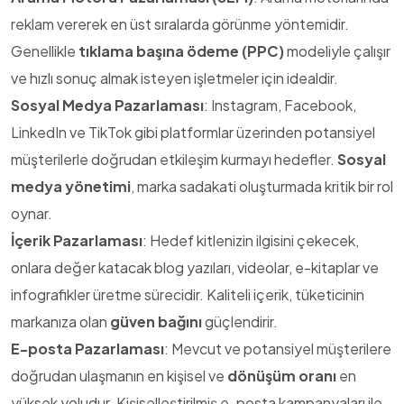
reklam vererek en üst sıralarda görünme yöntemidir.
Genellikle
tıklama başına ödeme (PPC)
modeliyle çalışır
ve hızlı sonuç almak isteyen işletmeler için idealdir.
Sosyal Medya Pazarlaması
: Instagram, Facebook,
LinkedIn ve TikTok gibi platformlar üzerinden potansiyel
müşterilerle doğrudan etkileşim kurmayı hedefler.
Sosyal
medya yönetimi
, marka sadakati oluşturmada kritik bir rol
oynar.
İçerik Pazarlaması
: Hedef kitlenizin ilgisini çekecek,
onlara değer katacak blog yazıları, videolar, e-kitaplar ve
infografikler üretme sürecidir. Kaliteli içerik, tüketicinin
markanıza olan
güven bağını
güçlendirir.
E-posta Pazarlaması
: Mevcut ve potansiyel müşterilere
doğrudan ulaşmanın en kişisel ve
dönüşüm oranı
en
yüksek yoludur. Kişiselleştirilmiş e-posta kampanyaları ile