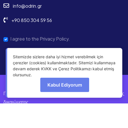
info@odrin.gr
+90 850 304 59 56
I agree to the Privacy Policy.
Sitemizde sizlere daha iyi hizmet verebilmek için
çerezler (cookies) kullanılmaktadır. Sitemizi kullanmaya
devam ederek KVKK ve Çerez Politikamızı kabul etmiş
olursunuz.
Kabul Ediyorum
Πνευματικά δικαιώματα © 2025 Odrin Με επιφύλαξη παντός
δικαιώματος.
Πολιτική Απορρήτου
OdrinDigital
tarafından geliştirildi.