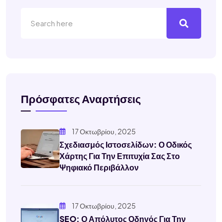
Πρόσφατες Αναρτήσεις
17 Οκτωβρίου, 2025
Σχεδιασμός Ιστοσελίδων: Ο Οδικός
Χάρτης Για Την Επιτυχία Σας Στο
Ψηφιακό Περιβάλλον
17 Οκτωβρίου, 2025
SEO: Ο Απόλυτος Οδηγός Για Την