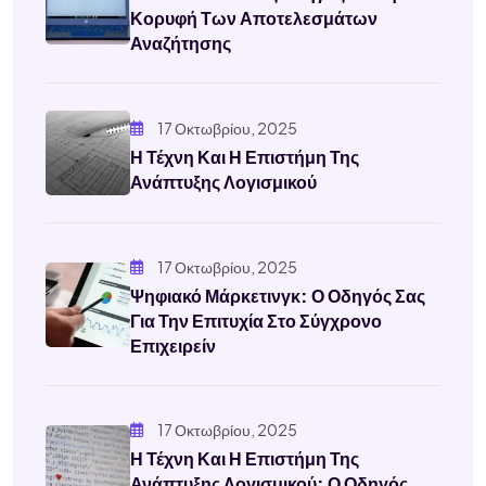
Κορυφή Των Αποτελεσμάτων
Αναζήτησης
17 Οκτωβρίου, 2025
Η Τέχνη Και Η Επιστήμη Της
Ανάπτυξης Λογισμικού
17 Οκτωβρίου, 2025
Ψηφιακό Μάρκετινγκ: Ο Οδηγός Σας
Για Την Επιτυχία Στο Σύγχρονο
Επιχειρείν
17 Οκτωβρίου, 2025
Η Τέχνη Και Η Επιστήμη Της
Ανάπτυξης Λογισμικού: Ο Οδηγός