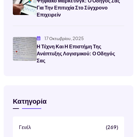
Ψηφιακό Μάρκετινγκ: Ο Οδηγός Σας
Για Την Επιτυχία Στο Σύγχρονο
Επιχειρείν
17 Οκτωβρίου, 2025
Η Τέχνη Και Η Επιστήμη Της
Ανάπτυξης Λογισμικού: Ο Οδηγός
Σας
Κατηγορία
Γενέλ
(269)