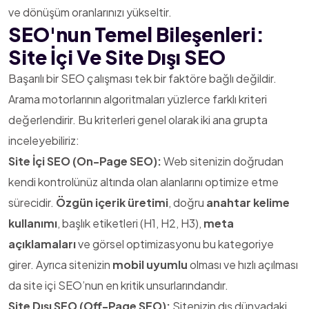
ve dönüşüm oranlarınızı yükseltir.
SEO'nun Temel Bileşenleri:
Site İçi Ve Site Dışı SEO
Başarılı bir SEO çalışması tek bir faktöre bağlı değildir.
Arama motorlarının algoritmaları yüzlerce farklı kriteri
değerlendirir. Bu kriterleri genel olarak iki ana grupta
inceleyebiliriz:
Site İçi SEO (On-Page SEO):
Web sitenizin doğrudan
kendi kontrolünüz altında olan alanlarını optimize etme
sürecidir.
Özgün içerik üretimi
, doğru
anahtar kelime
kullanımı
, başlık etiketleri (H1, H2, H3),
meta
açıklamaları
ve görsel optimizasyonu bu kategoriye
girer. Ayrıca sitenizin
mobil uyumlu
olması ve hızlı açılması
da site içi SEO’nun en kritik unsurlarındandır.
Site Dışı SEO (Off-Page SEO):
Sitenizin dış dünyadaki