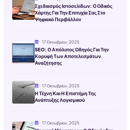
Σχεδιασμός Ιστοσελίδων: Ο Οδικός
Χάρτης Για Την Επιτυχία Σας Στο
Ψηφιακό Περιβάλλον
17 Οκτωβρίου, 2025
SEO: Ο Απόλυτος Οδηγός Για Την
Κορυφή Των Αποτελεσμάτων
Αναζήτησης
17 Οκτωβρίου, 2025
Η Τέχνη Και Η Επιστήμη Της
Ανάπτυξης Λογισμικού
17 Οκτωβρίου, 2025