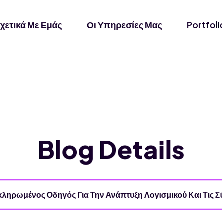
χετικά Με Εμάς
Οι Υπηρεσίες Μας
Portfoli
Blog Details
ληρωμένος Οδηγός Για Την Ανάπτυξη Λογισμικού Και Τις Σ