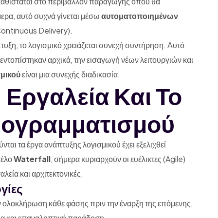
καθίσταται στο περιβάλλον παραγωγής όπου θα
μερα, αυτό συχνά γίνεται μέσω
αυτοματοποιημένων
ontinuous Delivery).
τυξη, το λογισμικό χρειάζεται συνεχή συντήρηση. Αυτό
ντοπίστηκαν αρχικά, την εισαγωγή νέων λειτουργιών και
μικού
είναι μια συνεχής διαδικασία.
 Εργαλεία Και Το
ρογραμματισμού
νται τα έργα ανάπτυξης λογισμικού έχει εξελιχθεί
τέλο
Waterfall
, σήμερα κυριαρχούν οι ευέλικτες (Agile)
λεία και αρχιτεκτονικές.
γίες
την ολοκλήρωση κάθε φάσης πριν την έναρξη της επόμενης,
ία και επαναληπτική παράδοση.