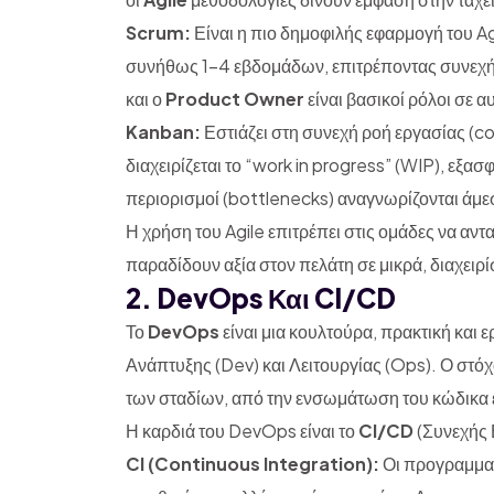
Scrum:
Είναι η πιο δημοφιλής εφαρμογή του Ag
συνήθως 1-4 εβδομάδων, επιτρέποντας συνεχ
και ο
Product Owner
είναι βασικοί ρόλοι σε α
Kanban:
Εστιάζει στη συνεχή ροή εργασίας (co
διαχειρίζεται το “work in progress” (WIP), εξασ
περιορισμοί (bottlenecks) αναγνωρίζονται άμε
Η χρήση του Agile επιτρέπει στις ομάδες να αντ
παραδίδουν αξία στον πελάτη σε μικρά, διαχειρί
2. DevOps Και CI/CD
Το
DevOps
είναι μια κουλτούρα, πρακτική και
Ανάπτυξης (Dev) και Λειτουργίας (Ops). Ο στό
των σταδίων, από την ενσωμάτωση του κώδικα
Η καρδιά του DevOps είναι το
CI/CD
(Συνεχής
CI (Continuous Integration):
Οι προγραμματ