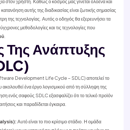
ία στον χρήστη. Καθώς ο κόσμος μας γίνεται ολοένα και
 κατανόηση αυτής της διαδικασίας είναι ζωτικής σημασίας
τρη της τεχνολογίας. Αυτός ο οδηγός θα εξερευνήσει τα
 σύγχρονες μεθοδολογίες και τις τεχνολογίες που
ού
.
ς Της Ανάπτυξης
DLC)
ftware Development Life Cycle – SDLC) αποτελεί το
υ ακολουθεί ένα έργο λογισμικού από τη σύλληψη της
ηση ενός σαφούς SDLC εξασφαλίζει ότι το τελικό προϊόν
αιτήσεις και παραδίδεται έγκαιρα.
lysis):
Αυτό είναι το πιο κρίσιμο στάδιο. Η ομάδα