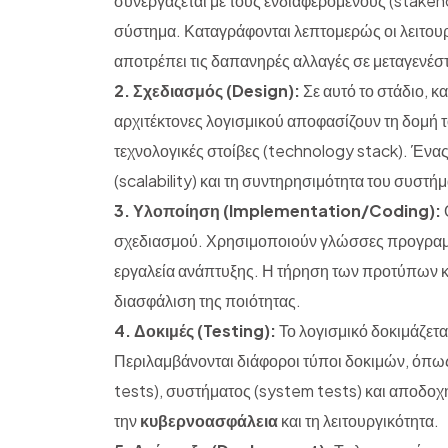
συνεργάζεται με τους ενδιαφερόμενους (stakehol
σύστημα. Καταγράφονται λεπτομερώς οι λειτουρ
αποτρέπει τις δαπανηρές αλλαγές σε μεταγενέσ
2. Σχεδιασμός (Design):
Σε αυτό το στάδιο, κ
αρχιτέκτονες λογισμικού αποφασίζουν τη δομή το
τεχνολογικές στοίβες (technology stack). Ένα
(scalability) και τη συντηρησιμότητα του συστή
3. Υλοποίηση (Implementation/Coding):
σχεδιασμού. Χρησιμοποιούν γλώσσες προγραμμα
εργαλεία ανάπτυξης. Η τήρηση των προτύπων κώ
διασφάλιση της ποιότητας.
4. Δοκιμές (Testing):
Το λογισμικό δοκιμάζετα
Περιλαμβάνονται διάφοροι τύποι δοκιμών, όπως
tests), συστήματος (system tests) και αποδοχής
την
κυβερνοασφάλεια
και τη λειτουργικότητα.