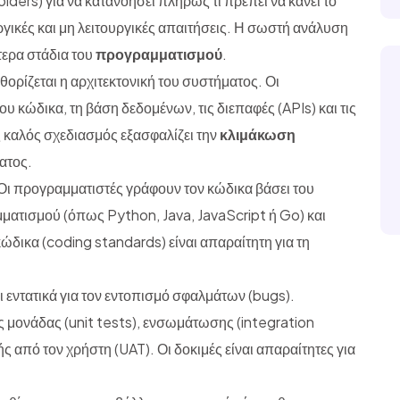
ders) για να κατανοήσει πλήρως τι πρέπει να κάνει το
γικές και μη λειτουργικές απαιτήσεις. Η σωστή ανάλυση
τερα στάδια του
προγραμματισμού
.
αθορίζεται η αρχιτεκτονική του συστήματος. Οι
υ κώδικα, τη βάση δεδομένων, τις διεπαφές (APIs) και τις
ς καλός σχεδιασμός εξασφαλίζει την
κλιμάκωση
ματος.
Οι προγραμματιστές γράφουν τον κώδικα βάσει του
τισμού (όπως Python, Java, JavaScript ή Go) και
δικα (coding standards) είναι απαραίτητη για τη
ι εντατικά για τον εντοπισμό σφαλμάτων (bugs).
 μονάδας (unit tests), ενσωμάτωσης (integration
 από τον χρήστη (UAT). Οι δοκιμές είναι απαραίτητες για