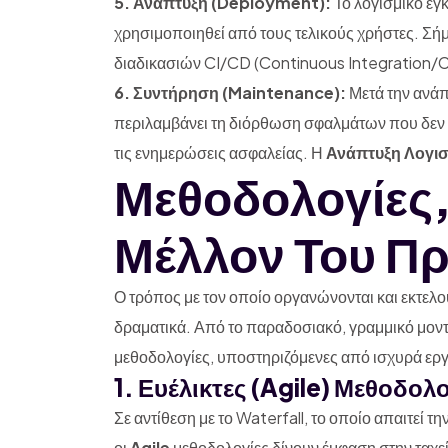
5. Ανάπτυξη (Deployment):
Το λογισμικό εγ
χρησιμοποιηθεί από τους τελικούς χρήστες. Σή
διαδικασιών CI/CD (Continuous Integration/C
6. Συντήρηση (Maintenance):
Μετά την ανάπ
περιλαμβάνει τη διόρθωση σφαλμάτων που δεν ε
τις ενημερώσεις ασφαλείας. Η
Ανάπτυξη Λογισ
Μεθοδολογίες,
Μέλλον Του Π
Ο τρόπος με τον οποίο οργανώνονται και εκτελού
δραματικά. Από το παραδοσιακό, γραμμικό μον
μεθοδολογίες, υποστηριζόμενες από ισχυρά εργα
1. Ευέλικτες (Agile) Μεθοδολο
Σε αντίθεση με το Waterfall, το οποίο απαιτεί 
οι
Agile
μεθοδολογίες δίνουν έμφαση στην ταχε