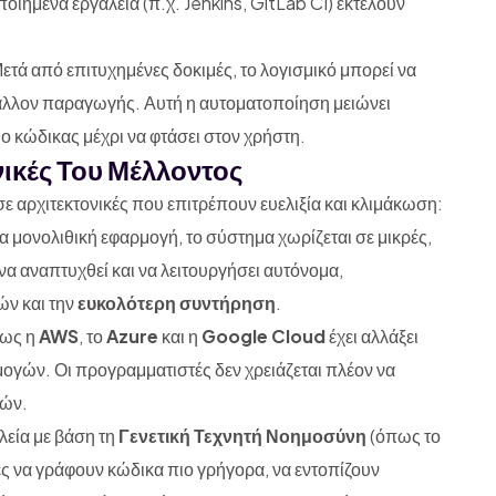
ιημένα εργαλεία (π.χ. Jenkins, GitLab CI) εκτελούν
ετά από επιτυχημένες δοκιμές, το λογισμικό μπορεί να
βάλλον παραγωγής. Αυτή η αυτοματοποίηση μειώνει
 ο κώδικας μέχρι να φτάσει στον χρήστη.
νικές Του Μέλλοντος
σε αρχιτεκτονικές που επιτρέπουν ευελιξία και κλιμάκωση:
ια μονολιθική εφαρμογή, το σύστημα χωρίζεται σε μικρές,
α αναπτυχθεί και να λειτουργήσει αυτόνομα,
ών και την
ευκολότερη συντήρηση
.
πως η
AWS
, το
Azure
και η
Google Cloud
έχει αλλάξει
μογών. Οι προγραμματιστές δεν χρειάζεται πλέον να
τών.
εία με βάση τη
Γενετική Τεχνητή Νοημοσύνη
(όπως το
ς να γράφουν κώδικα πιο γρήγορα, να εντοπίζουν