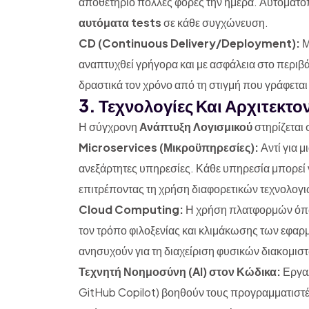
αποθετήριο πολλές φορές την ημέρα. Αυτοματοπο
αυτόματα tests
σε κάθε συγχώνευση.
CD (Continuous Delivery/Deployment):
Μ
αναπτυχθεί γρήγορα και με ασφάλεια στο περι
δραστικά τον χρόνο από τη στιγμή που γράφεται
3. Τεχνολογίες Και Αρχιτεκτο
Η σύγχρονη
Ανάπτυξη Λογισμικού
στηρίζεται 
Microservices (Μικροϋπηρεσίες):
Αντί για μ
ανεξάρτητες υπηρεσίες. Κάθε υπηρεσία μπορεί ν
επιτρέποντας τη χρήση διαφορετικών τεχνολογι
Cloud Computing:
Η χρήση πλατφορμών ό
τον τρόπο φιλοξενίας και κλιμάκωσης των εφαρ
ανησυχούν για τη διαχείριση φυσικών διακομισ
Τεχνητή Νοημοσύνη (AI) στον Κώδικα:
Εργαλ
GitHub Copilot) βοηθούν τους προγραμματιστέ