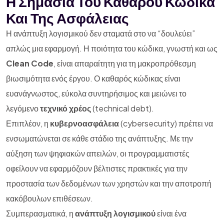
Η Σημασία Του Καθαρού Κώδικα
Και Της Ασφάλειας
Η ανάπτυξη λογισμικού δεν σταματά στο να “δουλεύει”
απλώς μια εφαρμογή. Η ποιότητα του κώδικα, γνωστή και ως
Clean Code
, είναι απαραίτητη για τη μακροπρόθεσμη
βιωσιμότητα ενός έργου. Ο καθαρός κώδικας είναι
ευανάγνωστος, εύκολα συντηρήσιμος και μειώνει το
λεγόμενο
τεχνικό χρέος
(technical debt).
Επιπλέον, η
κυβερνοασφάλεια
(cybersecurity) πρέπει να
ενσωματώνεται σε κάθε στάδιο της ανάπτυξης. Με την
αύξηση των ψηφιακών απειλών, οι προγραμματιστές
οφείλουν να εφαρμόζουν βέλτιστες πρακτικές για την
προστασία των δεδομένων των χρηστών και την αποτροπή
κακόβουλων επιθέσεων.
Συμπερασματικά, η
ανάπτυξη λογισμικού
είναι ένα