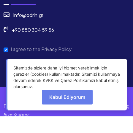
info@odrin.gr
+90 850 304 59 56
I agree to the Privacy Policy.
Sitemizde sizlere daha iyi hizmet verebilmek için
çerezler (cookies) kullanılmaktadır. Sitemizi kullanmaya
devam ederek KVKK ve Çerez Politikamızı kabul etmiş
olursunuz.
Kabul Ediyorum
Πνευματικά δικαιώματα © 2025 Odrin Με επιφύλαξη παντός
δικαιώματος.
Πολιτική Απορρήτου