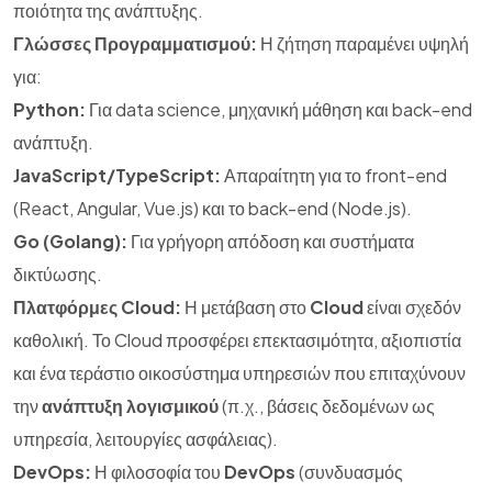
ποιότητα της ανάπτυξης.
Γλώσσες Προγραμματισμού:
Η ζήτηση παραμένει υψηλή
για:
Python:
Για data science, μηχανική μάθηση και back-end
ανάπτυξη.
JavaScript/TypeScript:
Απαραίτητη για το front-end
(React, Angular, Vue.js) και το back-end (Node.js).
Go (Golang):
Για γρήγορη απόδοση και συστήματα
δικτύωσης.
Πλατφόρμες Cloud:
Η μετάβαση στο
Cloud
είναι σχεδόν
καθολική. Το Cloud προσφέρει επεκτασιμότητα, αξιοπιστία
και ένα τεράστιο οικοσύστημα υπηρεσιών που επιταχύνουν
την
ανάπτυξη λογισμικού
(π.χ., βάσεις δεδομένων ως
υπηρεσία, λειτουργίες ασφάλειας).
DevOps:
Η φιλοσοφία του
DevOps
(συνδυασμός