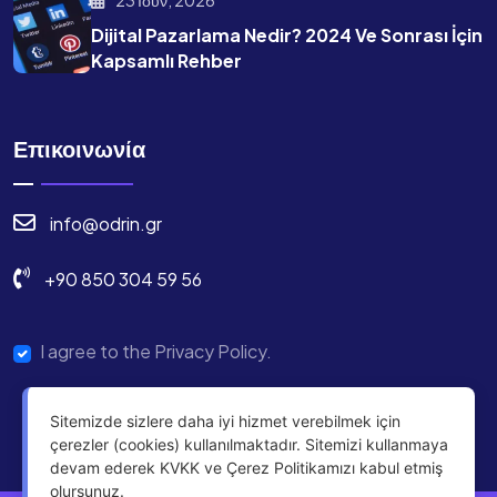
23 Ιούν, 2026
Dijital Pazarlama Nedir? 2024 Ve Sonrası İçin
Kapsamlı Rehber
Επικοινωνία
info@odrin.gr
+90 850 304 59 56
I agree to the Privacy Policy.
Sitemizde sizlere daha iyi hizmet verebilmek için
çerezler (cookies) kullanılmaktadır. Sitemizi kullanmaya
devam ederek KVKK ve Çerez Politikamızı kabul etmiş
olursunuz.