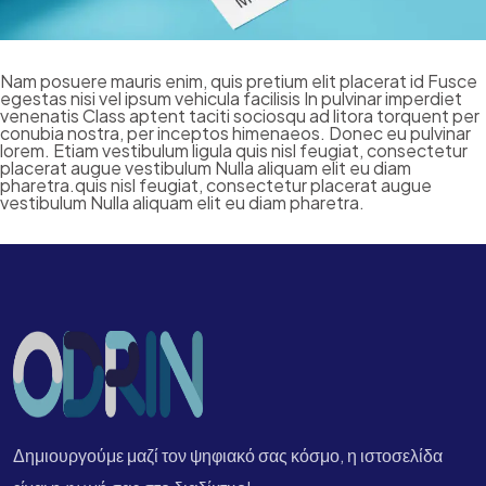
Nam posuere mauris enim, quis pretium elit placerat id Fusce
egestas nisi vel ipsum vehicula facilisis In pulvinar imperdiet
venenatis Class aptent taciti sociosqu ad litora torquent per
conubia nostra, per inceptos himenaeos. Donec eu pulvinar
lorem. Etiam vestibulum ligula quis nisl feugiat, consectetur
placerat augue vestibulum Nulla aliquam elit eu diam
pharetra.quis nisl feugiat, consectetur placerat augue
vestibulum Nulla aliquam elit eu diam pharetra.
Δημιουργούμε μαζί τον ψηφιακό σας κόσμο, η ιστοσελίδα