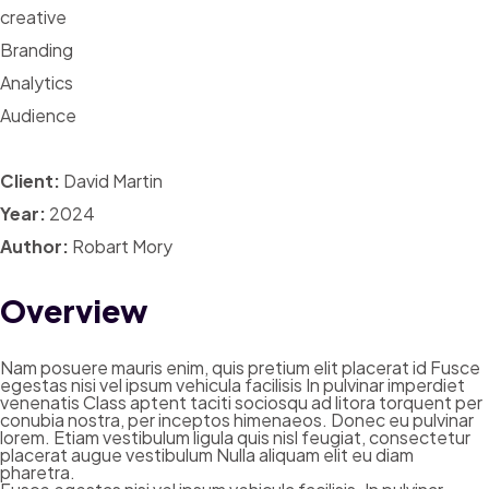
creative
Branding
Analytics
Audience
Client:
David Martin
Year:
2024
Author:
Robart Mory
Overview
Nam posuere mauris enim, quis pretium elit placerat id Fusce
egestas nisi vel ipsum vehicula facilisis In pulvinar imperdiet
venenatis Class aptent taciti sociosqu ad litora torquent per
conubia nostra, per inceptos himenaeos. Donec eu pulvinar
lorem. Etiam vestibulum ligula quis nisl feugiat, consectetur
placerat augue vestibulum Nulla aliquam elit eu diam
pharetra.