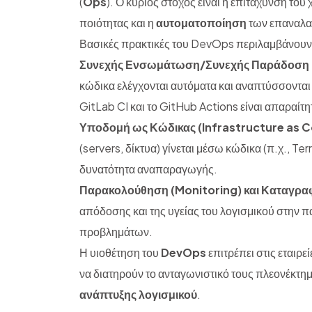
(
Ops
). Ο κύριος στόχος είναι η επιτάχυνση το
ποιότητας και η
αυτοματοποίηση
των επαναλα
Βασικές πρακτικές του DevOps περιλαμβάνουν
Συνεχής Ενσωμάτωση/Συνεχής Παράδοση 
κώδικα ελέγχονται αυτόματα και αναπτύσσονται 
GitLab CI και το GitHub Actions είναι απαραίτη
Υποδομή ως Κώδικας (Infrastructure as C
(servers, δίκτυα) γίνεται μέσω κώδικα (π.χ., Te
δυνατότητα αναπαραγωγής.
Παρακολούθηση (Monitoring) και Καταγρα
απόδοσης και της υγείας του λογισμικού στην πα
προβλημάτων.
Η υιοθέτηση του
DevOps
επιτρέπει στις εταιρε
να διατηρούν το ανταγωνιστικό τους πλεονέκτ
ανάπτυξης λογισμικού
.