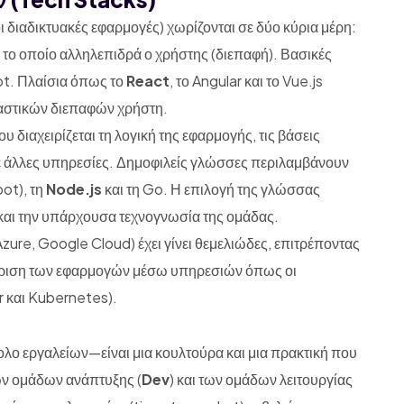
ι διαδικτυακές εφαρμογές) χωρίζονται σε δύο κύρια μέρη:
ε το οποίο αλληλεπιδρά ο χρήστης (διεπαφή). Βασικές
ipt. Πλαίσια όπως το
React
, το Angular και το Vue.js
αστικών διεπαφών χρήστη.
υ διαχειρίζεται τη λογική της εφαρμογής, τις βάσεις
με άλλες υπηρεσίες. Δημοφιλείς γλώσσες περιλαμβάνουν
oot), τη
Node.js
και τη Go. Η επιλογή της γλώσσας
 και την υπάρχουσα τεχνογνωσία της ομάδας.
Azure, Google Cloud) έχει γίνει θεμελιώδες, επιτρέποντας
είριση των εφαρμογών μέσω υπηρεσιών όπως οι
r και Kubernetes).
ολο εργαλείων—είναι μια κουλτούρα και μια πρακτική που
ων ομάδων ανάπτυξης (
Dev
) και των ομάδων λειτουργίας