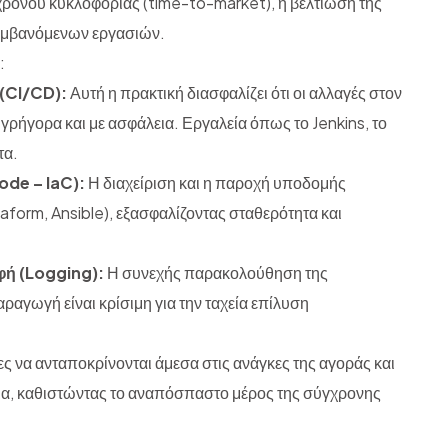
υ χρόνου κυκλοφορίας (time-to-market), η βελτίωση της
μβανόμενων εργασιών.
:
(CI/CD):
Αυτή η πρακτική διασφαλίζει ότι οι αλλαγές στον
γρήγορα και με ασφάλεια. Εργαλεία όπως το Jenkins, το
τα.
ode – IaC):
Η διαχείριση και η παροχή υποδομής
rraform, Ansible), εξασφαλίζοντας σταθερότητα και
φή (Logging):
Η συνεχής παρακολούθηση της
ραγωγή είναι κρίσιμη για την ταχεία επίλυση
ίες να ανταποκρίνονται άμεσα στις ανάγκες της αγοράς και
ημα, καθιστώντας το αναπόσπαστο μέρος της σύγχρονης