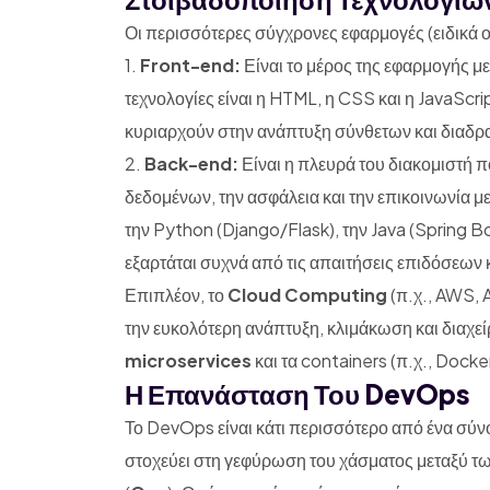
Οι περισσότερες σύγχρονες εφαρμογές (ειδικά ο
1.
Front-end:
Είναι το μέρος της εφαρμογής μ
τεχνολογίες είναι η HTML, η CSS και η JavaScr
κυριαρχούν στην ανάπτυξη σύνθετων και διαδρ
2.
Back-end:
Είναι η πλευρά του διακομιστή πο
δεδομένων, την ασφάλεια και την επικοινωνία 
την Python (Django/Flask), την Java (Spring B
εξαρτάται συχνά από τις απαιτήσεις επιδόσεων
Επιπλέον, το
Cloud Computing
(π.χ., AWS, 
την ευκολότερη ανάπτυξη, κλιμάκωση και διαχ
microservices
και τα containers (π.χ., Docke
Η Επανάσταση Του DevOps
Το DevOps είναι κάτι περισσότερο από ένα σύν
στοχεύει στη γεφύρωση του χάσματος μεταξύ τ