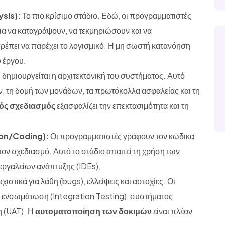
sis):
Το πιο κρίσιμο στάδιο. Εδώ, οι προγραμματιστές
για να καταγράψουν, να τεκμηριώσουν και να
πρέπει να παρέχει το λογισμικό. Η μη σωστή κατανόηση
 έργου.
 δημιουργείται η αρχιτεκτονική του συστήματος. Αυτό
, τη δομή των μονάδων, τα πρωτόκολλα ασφαλείας και τη
κός σχεδιασμός
εξασφαλίζει την επεκτασιμότητα και τη
on/Coding):
Οι προγραμματιστές γράφουν τον κώδικα
ον σχεδιασμό. Αυτό το στάδιο απαιτεί τη χρήση των
εργαλείων ανάπτυξης (IDEs).
χιστικά για λάθη (bugs), ελλείψεις και αστοχίες. Οι
, ενσωμάτωση (Integration Testing), συστήματος
η (UAT). Η
αυτοματοποίηση των δοκιμών
είναι πλέον