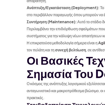
απαραίτητη.
Ανάπτυξη/Εγκατάσταση (Deployment):
Το 
στο περιβάλλον παραγωγής όπου μπορούν να έχ
Συντήρηση (Maintenance):
Αυτό το στάδιο δι
Περιλαμβάνει την επιδιόρθωση σφαλμάτων που 
συστήματος για την κάλυψη νέων απαιτήσεων κα
Η επικρατούσα μεθοδολογία σήμερα είναι η
Agi
τον πελάτη και τη
συνεχή βελτίωση
, σε αντίθε
Οι Βασικές Τεχ
Σημασία Του 
Ο κόσμος της ανάπτυξης λογισμικού εξελίσσεται 
ανταγωνιστικό και μακροπρόθεσμα βιώσιμο, οι 
πρακτικές.
Στοιβαδοποίηση Τεχνολογιών