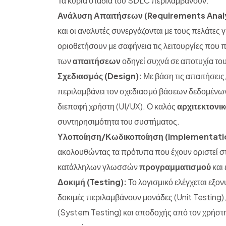
Τα κύρια στάδια του SDLC περιλαμβάνουν:
Ανάλυση Απαιτήσεων (Requirements Analy
και οι αναλυτές συνεργάζονται με τους πελάτες 
οριοθετήσουν με σαφήνεια τις λειτουργίες που 
των
απαιτήσεων
οδηγεί συχνά σε αποτυχία του
Σχεδιασμός (Design):
Με βάση τις απαιτήσεις,
περιλαμβάνει τον σχεδιασμό βάσεων δεδομένων
διεπαφή χρήστη (UI/UX). Ο καλός
αρχιτεκτονι
συντηρησιμότητα του συστήματος.
Υλοποίηση/Κωδικοποίηση (Implementati
ακολουθώντας τα πρότυπα που έχουν οριστεί στ
κατάλληλων γλωσσών
προγραμματισμού
και 
Δοκιμή (Testing):
Το λογισμικό ελέγχεται εξονυ
δοκιμές περιλαμβάνουν μονάδες (Unit Testing)
(System Testing) και αποδοχής από τον χρήστ