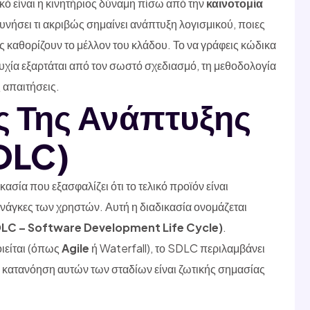
ικό είναι η κινητήριος δύναμη πίσω από την
καινοτομία
υνήσει τι ακριβώς σημαίνει ανάπτυξη λογισμικού, ποιες
ς καθορίζουν το μέλλον του κλάδου. Το να γράφεις κώδικα
τυχία εξαρτάται από τον σωστό σχεδιασμό, τη μεθοδολογία
 απαιτήσεις.
ς Της Ανάπτυξης
DLC)
ασία που εξασφαλίζει ότι το τελικό προϊόν είναι
 ανάγκες των χρηστών. Αυτή η διαδικασία ονομάζεται
DLC – Software Development Life Cycle)
.
ιείται (όπως
Agile
ή Waterfall), το SDLC περιλαμβάνει
 κατανόηση αυτών των σταδίων είναι ζωτικής σημασίας